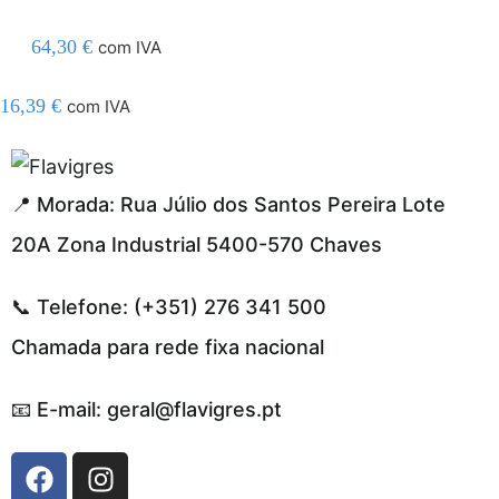
64,30
€
com IVA
16,39
€
com IVA
l resmi adresi
📍 Morada: Rua Júlio dos Santos Pereira Lote
20A Zona Industrial 5400-570 Chaves
📞 Telefone: (+351) 276 341 500
Chamada para rede fixa nacional
📧 E-mail: geral@flavigres.pt