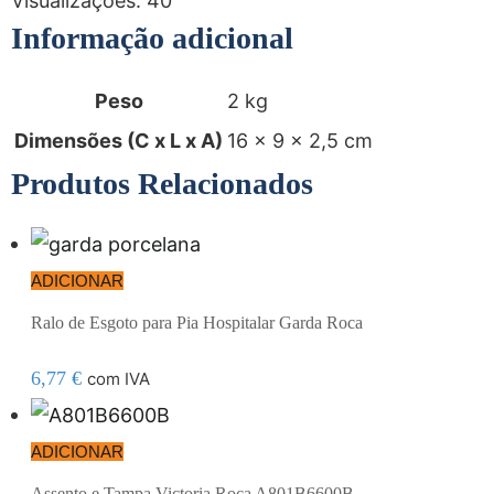
Visualizações:
40
Informação adicional
Peso
2 kg
Dimensões (C x L x A)
16 × 9 × 2,5 cm
Produtos Relacionados
ADICIONAR
Ralo de Esgoto para Pia Hospitalar Garda Roca
6,77
€
com IVA
ADICIONAR
Assento e Tampa Victoria Roca A801B6600B