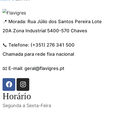
ribahis
bahsegel
bahsegel
bahsegel
bahsegel resmi a
📍 Morada: Rua Júlio dos Santos Pereira Lote
20A Zona Industrial 5400-570 Chaves
📞 Telefone: (+351) 276 341 500
Chamada para rede fixa nacional
📧 E-mail: geral@flavigres.pt
Horário
Segunda a Sexta-Feira