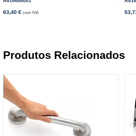
A816688001
A81
63,40
€
53,
com IVA
Produtos Relacionados