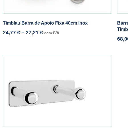
Timblau Barra de Apoio Fixa 40cm Inox
Barr
Timb
24,77
€
–
27,21
€
com IVA
68,