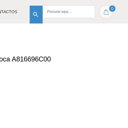
0
NTACTOS
 Roca A816696C00