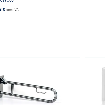
6697C00
73
€
com IVA