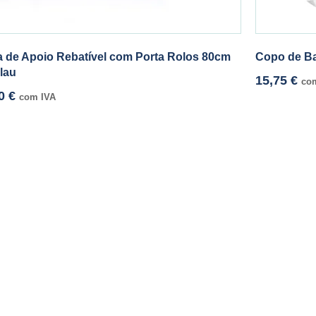
a de Apoio Rebatível com Porta Rolos 80cm
Copo de B
lau
15,75
€
co
00
€
com IVA