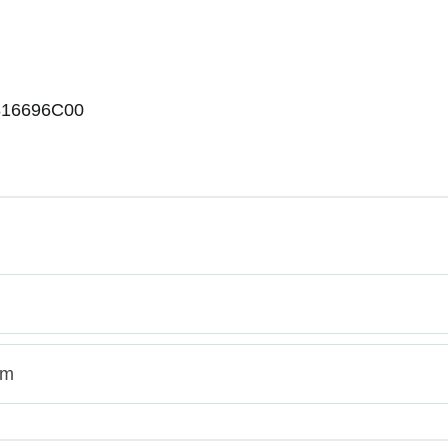
16696C00
cm