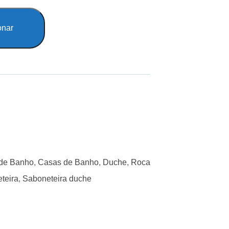
onar
 de Banho
,
Casas de Banho
,
Duche
,
Roca
teira
,
Saboneteira duche