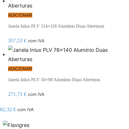
ADICIONAR
Janela Inlux PLV 114×118 Alumínio Duas Aberturas
357,53
€
com IVA
ADICIONAR
Janela Inlux PLV 50×98 Alumínio Duas Aberturas
271,73
€
com IVA
82,32
€
com IVA
egel resmi adresi