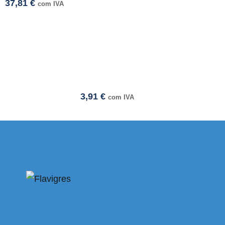
37,81
€
com IVA
3,91
€
com IVA
esmi adresi