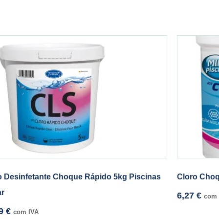
o Desinfetante Choque Rápido 5kg Piscinas
Cloro Choq
r
6,27
€
com 
69
€
com IVA