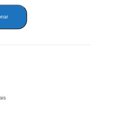
onar
ais