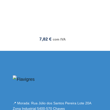
7,82
€
com IVA
esmi adresi
📍 Morada: Rua Júlio dos Santos Pereira Lote 20A
Zona Industrial 5400-570 Chaves