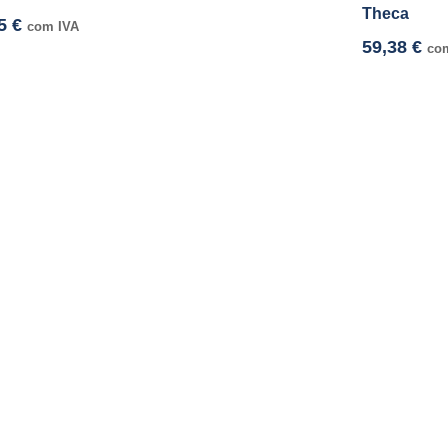
Theca
15
€
com IVA
59,38
€
co