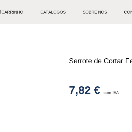
🛒CARRINHO
CATÁLOGOS
SOBRE NÓS
CO
Serrote de Cortar F
7,82
€
com IVA