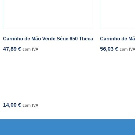
Carrinho de Mão Verde Série 650 Theca
Carrinho de Mã
47,89
€
56,03
€
com IVA
com IV
14,00
€
com IVA
smi adresi