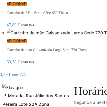
ADICIONAR
Carrinho de Mão Verde Série 650 Theca
47,89
€
com IVA
ADICIONAR
Carrinho de mão Galvanizada Larga Serie 720 Theca
59,38
€
com IVA
3,89
€
com IVA
l resmi adresi
Horári
📍 Morada: Rua Júlio dos Santos
Segunda a Sexta
Pereira Lote 20A Zona