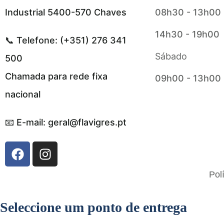
Industrial 5400-570 Chaves
08h30 - 13h00
14h30 - 19h00
📞 Telefone: (+351) 276 341
Sábado
500
Chamada para rede fixa
09h00 - 13h00
nacional
📧 E-mail: geral@flavigres.pt
Flavigrés S.A. © 2023 All Rights Reserved
Pol
by
Toperf Solutions
Seleccione um ponto de entrega