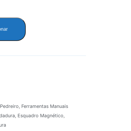
onar
Pedreiro
,
Ferramentas Manuais
ldadura
,
Esquadro Magnético
,
ura