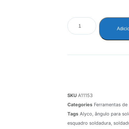
Adici
SKU
A11153
Categories
Ferramentas de 
Tags
Alyco
,
ângulo para so
esquadro soldadura
,
soldad