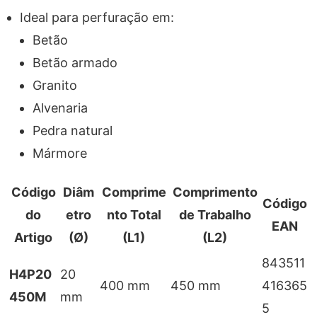
Ideal para perfuração em:
Betão
Betão armado
Granito
Alvenaria
Pedra natural
Mármore
Código
Diâm
Comprime
Comprimento
Código
do
etro
nto Total
de Trabalho
EAN
Artigo
(Ø)
(L1)
(L2)
843511
H4P20
20
400 mm
450 mm
416365
450M
mm
5