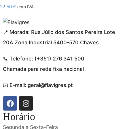
22,50
€
com IVA
gel resmi adresi
📍 Morada: Rua Júlio dos Santos Pereira Lote
20A Zona Industrial 5400-570 Chaves
📞 Telefone: (+351) 276 341 500
Chamada para rede fixa nacional
📧 E-mail: geral@flavigres.pt
Horário
Segunda a Sexta-Feira