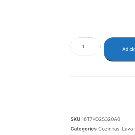
Adici
SKU
16T7KO2S320A0
Categories
Cozinhas
,
Lava