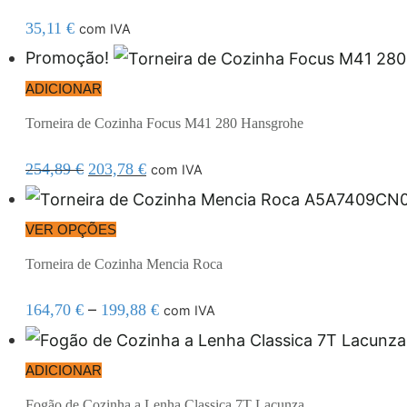
35,11
€
com IVA
Promoção!
ADICIONAR
Torneira de Cozinha Focus M41 280 Hansgrohe
254,89
€
203,78
€
com IVA
VER OPÇÕES
Torneira de Cozinha Mencia Roca
–
164,70
€
199,88
€
com IVA
ADICIONAR
Fogão de Cozinha a Lenha Classica 7T Lacunza