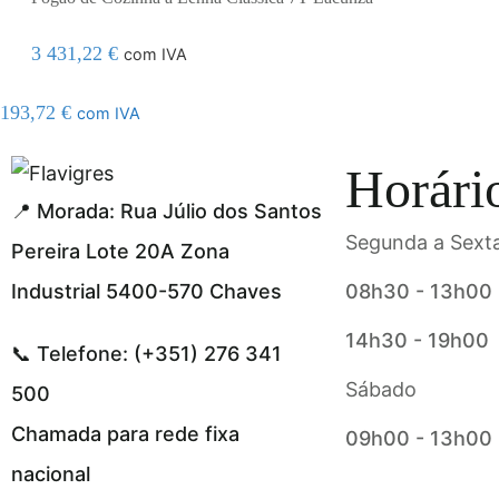
3 431,22
€
com IVA
193,72
€
com IVA
l resmi adresi
Horári
📍 Morada: Rua Júlio dos Santos
Segunda a Sexta
Pereira Lote 20A Zona
Industrial 5400-570 Chaves
08h30 - 13h00
14h30 - 19h00
📞 Telefone: (+351) 276 341
Sábado
500
Chamada para rede fixa
09h00 - 13h00
nacional