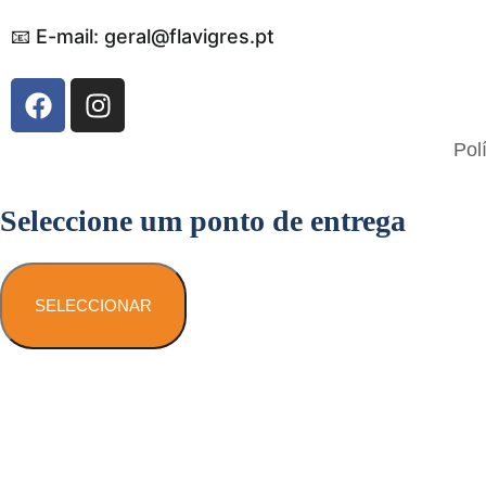
📧 E-mail: geral@flavigres.pt
Flavigrés S.A. © 2023 All Rights Reserved
Pol
by
Toperf Solutions
Seleccione um ponto de entrega
SELECCIONAR