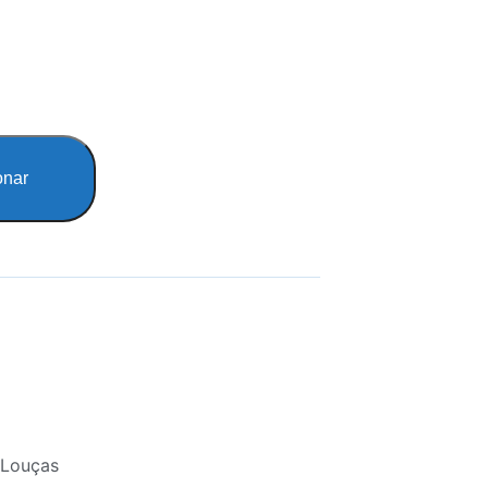
onar
-Louças