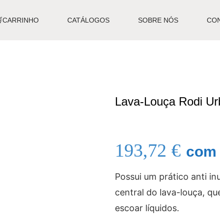
🛒CARRINHO
CATÁLOGOS
SOBRE NÓS
CO
Lava-Louça Rodi Ur
193,72
€
com 
Possui um prático anti i
central do lava-louça, q
escoar líquidos.