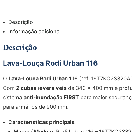
Descrição
Informação adicional
Descrição
Lava-Louça Rodi
Urban 116
O
Lava-Louça Rodi Urban 116
(ref. 16T7KO2S320A0)
Com
2 cubas reversíveis
de 340 x 400 mm e profun
sistema
anti-inundação FIRST
para maior segurança
para armários de 900 mm.
Características principais
Marca / Modelo:
Rodi Urban 116 – 16T7KO2S3