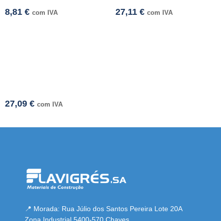
8,81
€
27,11
€
com IVA
com IVA
27,09
€
com IVA
esmi adresi
📍 Morada: Rua Júlio dos Santos Pereira Lote 20A
Zona Industrial 5400-570 Chaves