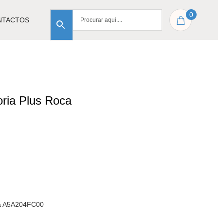
0
NTACTOS
oria Plus Roca
oca A5A204FC00