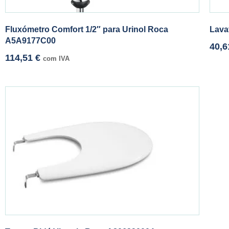
Fluxómetro Comfort 1/2″ para Urinol Roca
Lava
A5A9177C00
40,
114,51
€
com IVA