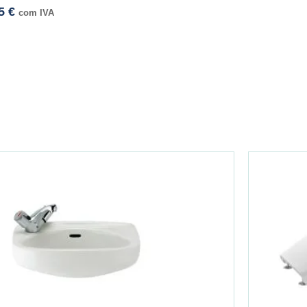
85
€
com IVA