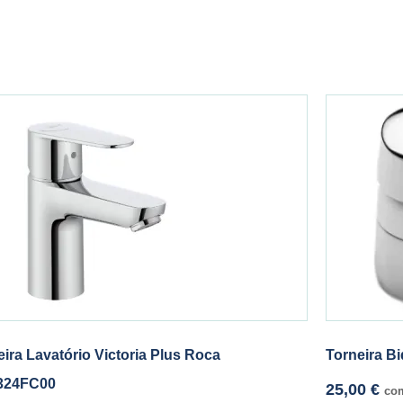
eira Lavatório Victoria Plus Roca
Torneira B
324FC00
25,00
€
co