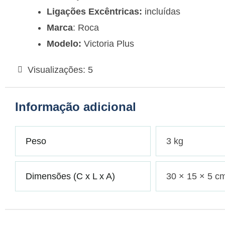
Ligações Excêntricas:
incluídas
Marca
: Roca
Modelo:
Victoria Plus
Visualizações:
5
Informação adicional
Peso
3 kg
Dimensões (C x L x A)
30 × 15 × 5 c