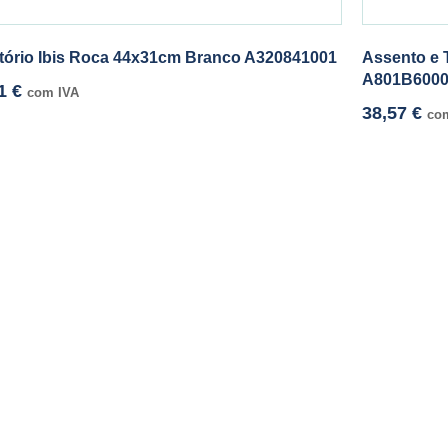
tório Ibis Roca 44x31cm Branco A320841001
Assento e 
A801B600
61
€
com IVA
38,57
€
co