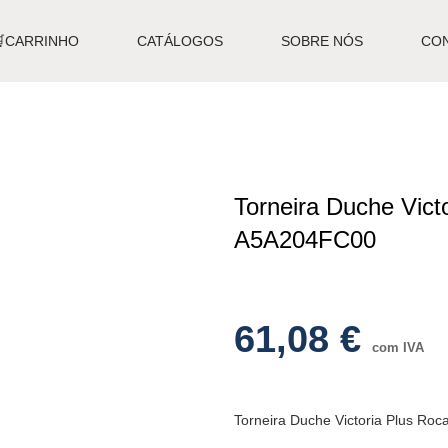
🛒CARRINHO
CATÁLOGOS
SOBRE NÓS
CO
Torneira Duche Vict
A5A204FC00
61,08
€
com IVA
Torneira Duche Victoria Plus R