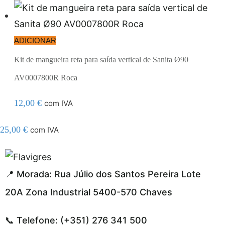
ADICIONAR
Kit de mangueira reta para saída vertical de Sanita Ø90
AV0007800R Roca
12,00
€
com IVA
25,00
€
com IVA
egel resmi adresi
📍 Morada: Rua Júlio dos Santos Pereira Lote
20A Zona Industrial 5400-570 Chaves
📞 Telefone: (+351) 276 341 500