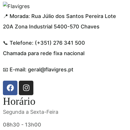
segel resmi adresi
📍 Morada: Rua Júlio dos Santos Pereira Lote
20A Zona Industrial 5400-570 Chaves
📞 Telefone: (+351) 276 341 500
Chamada para rede fixa nacional
📧 E-mail: geral@flavigres.pt
Horário
Segunda a Sexta-Feira
08h30 - 13h00