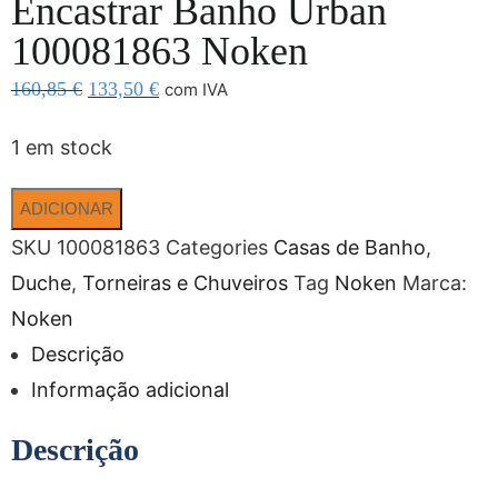
Encastrar Banho Urban
100081863 Noken
160,85
€
133,50
€
com IVA
1 em stock
ADICIONAR
SKU
100081863
Categories
Casas de Banho
,
Duche
,
Torneiras e Chuveiros
Tag
Noken
Marca:
Noken
Descrição
Informação adicional
Descrição