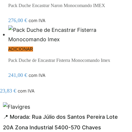
Pack Duche Encastrar Naron Monocomando IMEX
276,00
€
com IVA
ADICIONAR
Pack Duche de Encastrar Fisterra Monocomando Imex
241,00
€
com IVA
23,83
€
com IVA
gel resmi adresi
📍 Morada: Rua Júlio dos Santos Pereira Lote
20A Zona Industrial 5400-570 Chaves