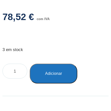
78,52
€
com IVA
3 em stock
Adicionar