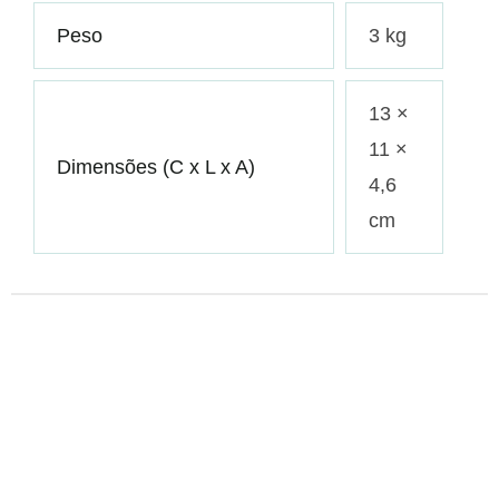
Peso
3 kg
13 ×
11 ×
Dimensões (C x L x A)
4,6
cm