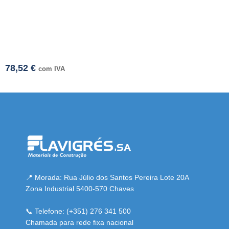
78,52
€
com IVA
esmi adresi
📍 Morada: Rua Júlio dos Santos Pereira Lote 20A
Zona Industrial 5400-570 Chaves
📞 Telefone: (+351) 276 341 500
Chamada para rede fixa nacional