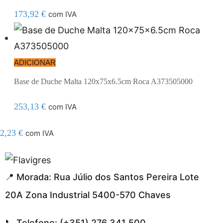
173,92
€
com IVA
ADICIONAR
Base de Duche Malta 120x75x6.5cm Roca A373505000
253,13
€
com IVA
2,23
€
com IVA
l resmi adresi
📍 Morada: Rua Júlio dos Santos Pereira Lote
20A Zona Industrial 5400-570 Chaves
📞 Telefone: (+351) 276 341 500