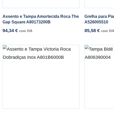
Assento e Tampa Amortecida Roca The
Grelha para Pi
Gap Square A80173200B
A526005510
94,34
€
85,58
€
com IVA
com IV