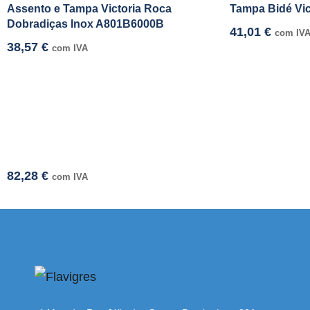
Assento e Tampa Victoria Roca
Tampa Bidé Vi
Dobradiças Inox A801B6000B
41,01
€
com IV
38,57
€
com IVA
82,28
€
com IVA
mi adresi