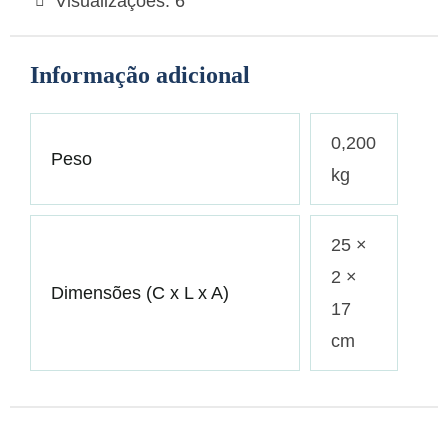
Visualizações:
6
Informação adicional
0,200
Peso
kg
25 ×
2 ×
Dimensões (C x L x A)
17
cm