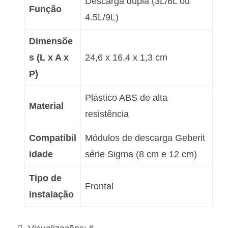
Descarga dupla (3L/6L ou
Função
4.5L/9L)
Dimensõe
s (L x A x
24,6 x 16,4 x 1,3 cm
P)
Plástico ABS de alta
Material
resistência
Compatibil
Módulos de descarga Geberit
idade
série Sigma (8 cm e 12 cm)
Tipo de
Frontal
instalação