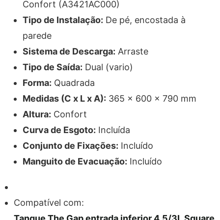
Confort (A3421AC000)
Tipo de Instalação:
De pé, encostada à
parede
Sistema de Descarga:
Arraste
Tipo de Saída:
Dual (vario)
Forma:
Quadrada
Medidas (C x L x A):
365 x 600 x 790 mm
Altura:
Confort
Curva de Esgoto:
Incluída
Conjunto de Fixações:
Incluído
Manguito de Evacuação:
Incluído
Compatível com:
Tanque The Gap entrada inferior 4,5/3L Square