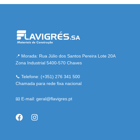
esmi adresi
📍 Morada: Rua Júlio dos Santos Pereira Lote 20A
Zona Industrial 5400-570 Chaves
📞 Telefone: (+351) 276 341 500
Chamada para rede fixa nacional
📧 E-mail: geral@flavigres.pt