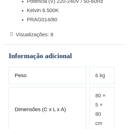
Potência (V) 220-240V / 50-60Hz
Kelvin 6.500K
PRAG014/80
Visualizações:
8
Informação adicional
Peso
6 kg
80 ×
5 ×
Dimensões (C x L x A)
80
cm