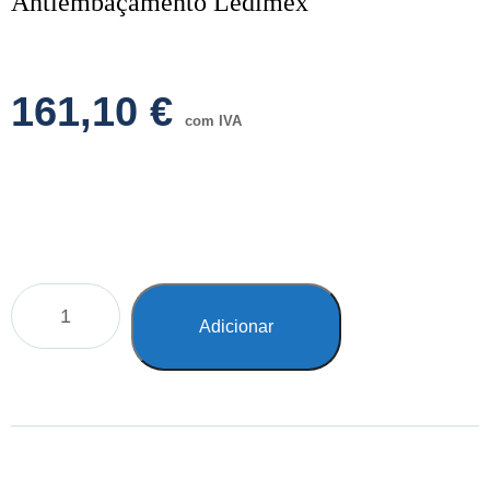
Antiembaçamento Ledimex
161,10
€
com IVA
Adicionar