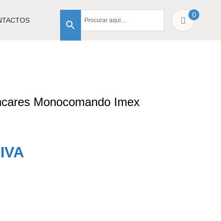
0
NTACTOS
ncares Monocomando Imex
IVA