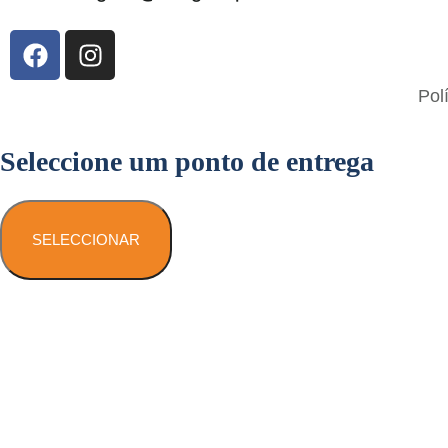
Flavigrés S.A. © 2023 All Rights Reserved
Pol
by
Toperf Solutions
Seleccione um ponto de entrega
SELECCIONAR