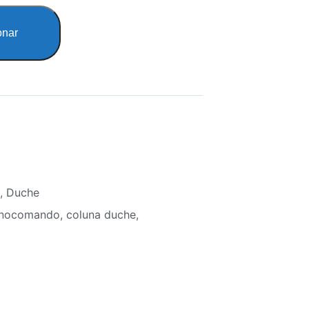
onar
,
Duche
onocomando
,
coluna duche
,