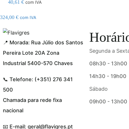
40,61
€
com IVA
324,00
€
com IVA
gel resmi adresi
Horári
📍 Morada: Rua Júlio dos Santos
Segunda a Sexta
Pereira Lote 20A Zona
Industrial 5400-570 Chaves
08h30 - 13h00
14h30 - 19h00
📞 Telefone: (+351) 276 341
Sábado
500
Chamada para rede fixa
09h00 - 13h00
nacional
📧 E-mail: geral@flavigres.pt