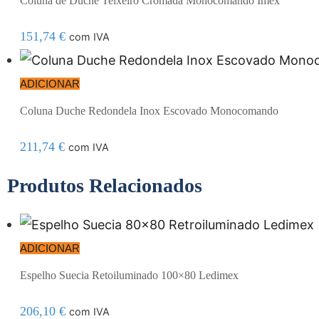
Coluna de Duche Teixeiro Cromada Monocomando Imex
151,74
€
com IVA
ADICIONAR
Coluna Duche Redondela Inox Escovado Monocomando
211,74
€
com IVA
Produtos Relacionados
ADICIONAR
Espelho Suecia Retoiluminado 100×80 Ledimex
206,10
€
com IVA