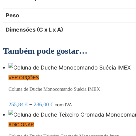
Peso
Dimensões (C x L x A)
Também pode gostar…
VER OPÇÕES
Coluna de Duche Monocomando Suécia IMEX
–
255,84
€
286,00
€
com IVA
ADICIONAR