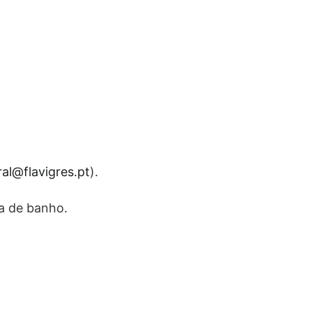
ral@flavigres.pt
).
sa de banho.