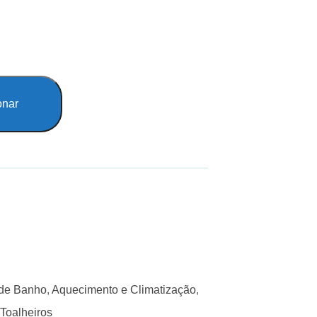
onar
 de Banho
,
Aquecimento e Climatização
,
Toalheiros