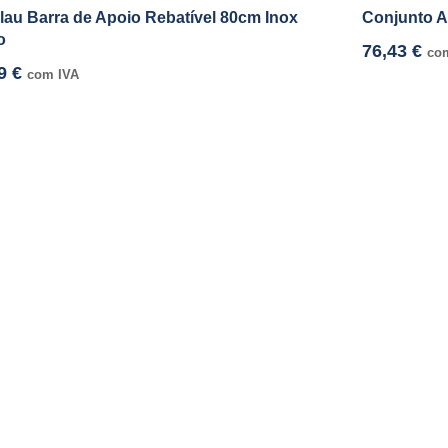
lau Barra de Apoio Rebatível 80cm Inox
Conjunto A
o
76,43
€
co
09
€
com IVA