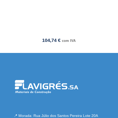
104,74
€
com IVA
resmi adresi
📍 Morada: Rua Júlio dos Santos Pereira Lote 20A