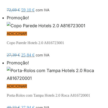
72,69
€
59,10
€
com IVA
Promoção!
ADICIONAR
Copo Parede Hotels 2.0 A816723001
27,39
€
25,84
€
com IVA
Promoção!
ADICIONAR
Porta-Rolos com Tampa Hotels 2.0 Roca A816720001
40,22
€
37,94
€
com IVA