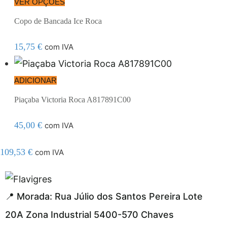
VER OPÇÕES
Copo de Bancada Ice Roca
15,75
€
com IVA
ADICIONAR
Piaçaba Victoria Roca A817891C00
45,00
€
com IVA
109,53
€
com IVA
el resmi adresi
📍 Morada: Rua Júlio dos Santos Pereira Lote
20A Zona Industrial 5400-570 Chaves