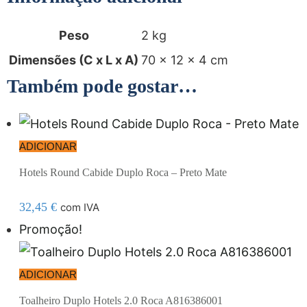
Peso
2 kg
Dimensões (C x L x A)
70 × 12 × 4 cm
Também pode gostar…
ADICIONAR
Hotels Round Cabide Duplo Roca – Preto Mate
32,45
€
com IVA
Promoção!
ADICIONAR
Toalheiro Duplo Hotels 2.0 Roca A816386001