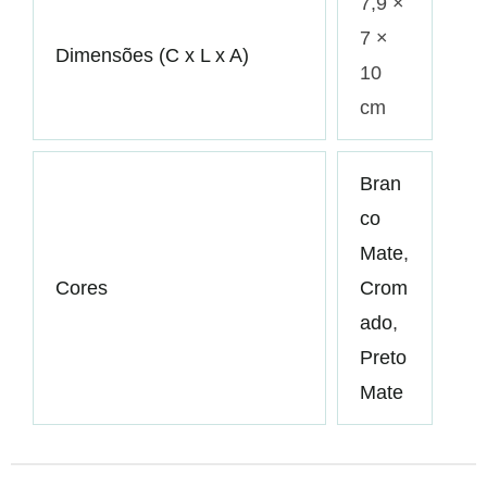
7,9 ×
7 ×
Dimensões (C x L x A)
10
cm
Bran
co
Mate
,
Cores
Crom
ado
,
Preto
Mate