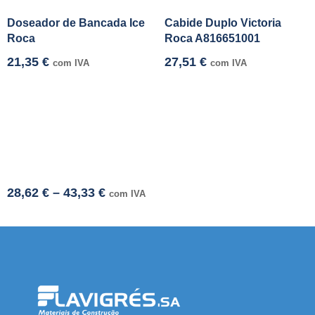
Doseador de Bancada Ice
Cabide Duplo Victoria
Roca
Roca A816651001
21,35
€
27,51
€
com IVA
com IVA
28,62
€
–
43,33
€
com IVA
mi adresi