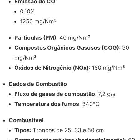
Emissão de CO
:
0,10%
1250 mg/Nm³
Partículas (PM)
: 40 mg/Nm³
Compostos Orgânicos Gasosos (COG)
: 90
mg/Nm³
Óxidos de Nitrogênio (NOx)
: 160 mg/Nm³
Dados de Combustão
Fluxo de gases de combustão
: 7,2 g/s
Temperatura dos fumos
: 340°C
Combustível
Tipos
: Troncos de 25, 33 e 50 cm