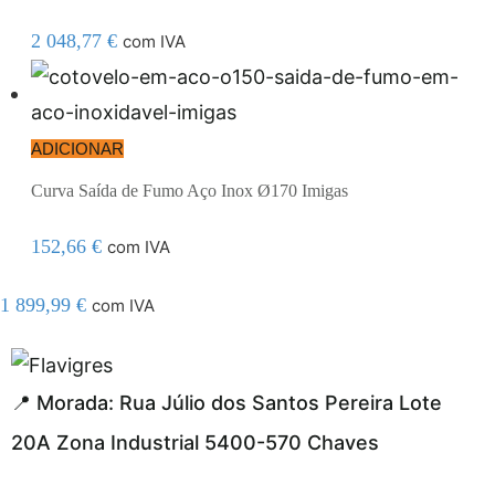
2 048,77
€
com IVA
ADICIONAR
Curva Saída de Fumo Aço Inox Ø170 Imigas
152,66
€
com IVA
1 899,99
€
com IVA
esmi adresi
📍 Morada: Rua Júlio dos Santos Pereira Lote
20A Zona Industrial 5400-570 Chaves