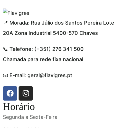
segel resmi adresi
📍 Morada: Rua Júlio dos Santos Pereira Lote
20A Zona Industrial 5400-570 Chaves
📞 Telefone: (+351) 276 341 500
Chamada para rede fixa nacional
📧 E-mail: geral@flavigres.pt
Horário
Segunda a Sexta-Feira