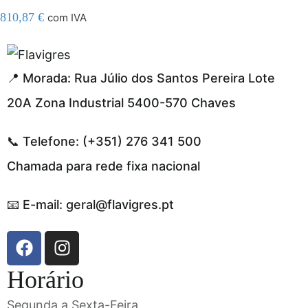
810,87
€
com IVA
el resmi adresi
📍 Morada: Rua Júlio dos Santos Pereira Lote
20A Zona Industrial 5400-570 Chaves
📞 Telefone: (+351) 276 341 500
Chamada para rede fixa nacional
📧 E-mail: geral@flavigres.pt
Horário
Segunda a Sexta-Feira