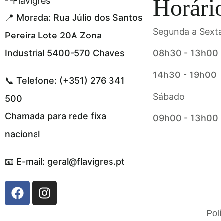
Horári
📍 Morada: Rua Júlio dos Santos
Segunda a Sexta
Pereira Lote 20A Zona
Industrial 5400-570 Chaves
08h30 - 13h00
14h30 - 19h00
📞 Telefone: (+351) 276 341
Sábado
500
Chamada para rede fixa
09h00 - 13h00
nacional
📧 E-mail: geral@flavigres.pt
Flavigrés S.A. © 2023 All Rights Reserved
Pol