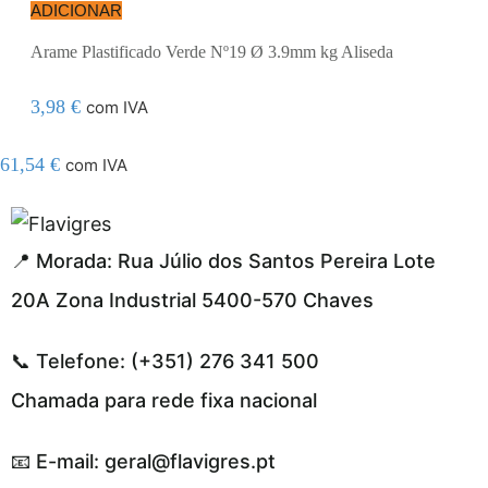
ADICIONAR
Arame Plastificado Verde Nº19 Ø 3.9mm kg Aliseda
3,98
€
com IVA
61,54
€
com IVA
el resmi adresi
📍 Morada: Rua Júlio dos Santos Pereira Lote
20A Zona Industrial 5400-570 Chaves
📞 Telefone: (+351) 276 341 500
Chamada para rede fixa nacional
📧 E-mail: geral@flavigres.pt