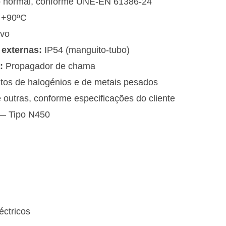
 normal, conforme UNE-EN 61386-24
 +90ºC
rvo
 externas:
IP54 (manguito-tubo)
:
Propagador de chama
ntos de halogénios e de metais pesados
outras, conforme especificações do cliente
— Tipo N450
éctricos