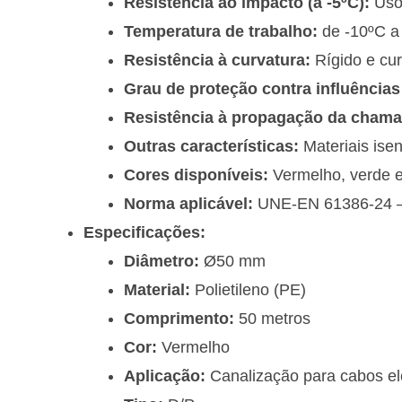
Resistência ao impacto (a -5ºC):
Uso
Temperatura de trabalho:
de -10ºC a
Resistência à curvatura:
Rígido e cu
Grau de proteção contra influências
Resistência à propagação da chama
Outras características:
Materiais ise
Cores disponíveis:
Vermelho, verde e 
Norma aplicável:
UNE-EN 61386-24 
Especificações:
Diâmetro:
Ø50 mm
Material:
Polietileno (PE)
Comprimento:
50 metros
Cor:
Vermelho
Aplicação:
Canalização para cabos el