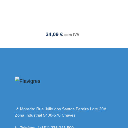
34,09
€
com IVA
i adresi
📍 Morada: Rua Júlio dos Santos Pereira Lote 20A
Zona Industrial 5400-570 Chaves
📞 Telefone: (+351) 276 341 500