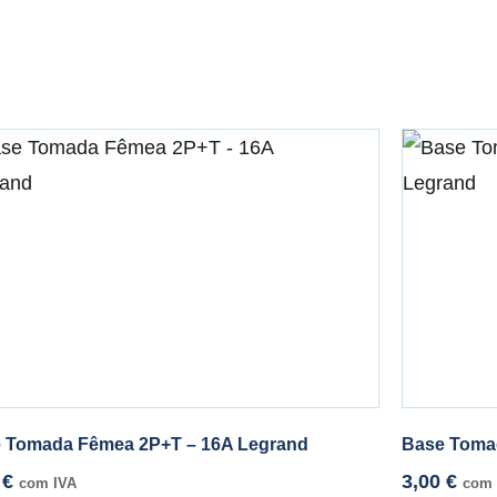
 Tomada Fêmea 2P+T – 16A Legrand
Base Toma
5
€
3,00
€
com IVA
com 