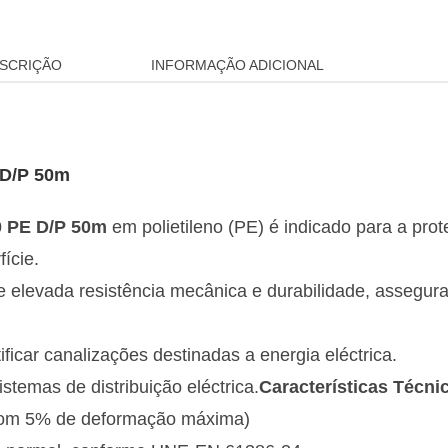
SCRIÇÃO
INFORMAÇÃO ADICIONAL
 D/P 50m
0 PE D/P 50m
em polietileno (PE) é indicado para a pr
ície.
 elevada resistência mecânica e durabilidade, assegur
ficar canalizações destinadas a energia eléctrica.
temas de distribuição eléctrica.
Características Técni
om 5% de deformação máxima)