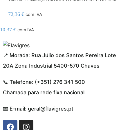
72,36
€
com IVA
10,37
€
com IVA
el resmi adresi
📍 Morada: Rua Júlio dos Santos Pereira Lote
20A Zona Industrial 5400-570 Chaves
📞 Telefone: (+351) 276 341 500
Chamada para rede fixa nacional
📧 E-mail: geral@flavigres.pt