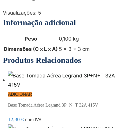
Visualizações:
5
Informação adicional
Peso
0,100 kg
Dimensões (C x L x A)
5 × 3 × 3 cm
Produtos Relacionados
ADICIONAR
Base Tomada Aérea Legrand 3P+N+T 32A 415V
12,30
€
com IVA