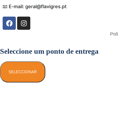
📧 E-mail: geral@flavigres.pt
Flavigrés S.A. © 2023 All Rights Reserved
Pol
by
Toperf Solutions
Seleccione um ponto de entrega
SELECCIONAR