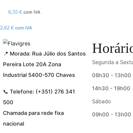
6,55
€
com IVA
2,62
€
com IVA
l resmi adresi
Horári
📍 Morada: Rua Júlio dos Santos
Segunda a Sexta
Pereira Lote 20A Zona
Industrial 5400-570 Chaves
08h30 - 13h00
14h30 - 19h00
📞 Telefone: (+351) 276 341
Sábado
500
Chamada para rede fixa
09h00 - 13h00
nacional