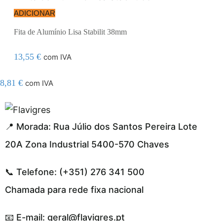
ADICIONAR
Fita de Alumínio Lisa Stabilit 38mm
13,55
€
com IVA
8,81
€
com IVA
segel resmi adresi
📍 Morada: Rua Júlio dos Santos Pereira Lote
20A Zona Industrial 5400-570 Chaves
📞 Telefone: (+351) 276 341 500
Chamada para rede fixa nacional
📧 E-mail: geral@flavigres.pt