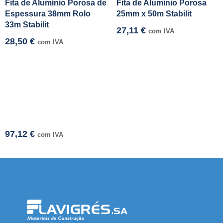
Fita de Alumínio Porosa de
Fita de Alumínio Porosa
Espessura 38mm Rolo
25mm x 50m Stabilit
33m Stabilit
27,11
€
com IVA
28,50
€
com IVA
97,12
€
com IVA
l resmi adresi