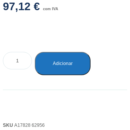
97,12
€
com IVA
Adicionar
SKU
A17828 62956