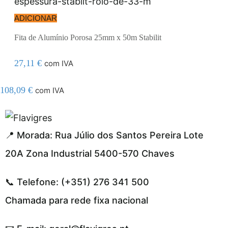
ADICIONAR
Fita de Alumínio Porosa 25mm x 50m Stabilit
27,11
€
com IVA
108,09
€
com IVA
ahsegel resmi adresi
📍 Morada: Rua Júlio dos Santos Pereira Lote
20A Zona Industrial 5400-570 Chaves
📞 Telefone: (+351) 276 341 500
Chamada para rede fixa nacional