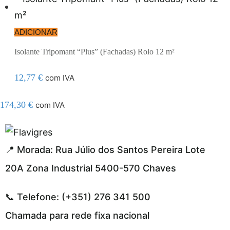
ADICIONAR
Isolante Tripomant “Plus” (Fachadas) Rolo 12 m²
12,77
€
com IVA
174,30
€
com IVA
egel resmi adresi
📍 Morada: Rua Júlio dos Santos Pereira Lote
20A Zona Industrial 5400-570 Chaves
📞 Telefone: (+351) 276 341 500
Chamada para rede fixa nacional