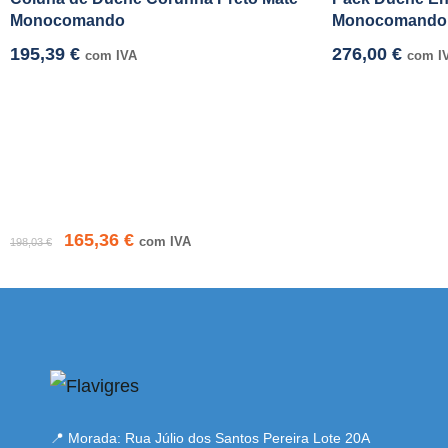
Monocomando
Monocomando
195,39
€
276,00
€
com IVA
com I
165,36
€
com IVA
198,03
€
mi adresi
📍 Morada: Rua Júlio dos Santos Pereira Lote 20A