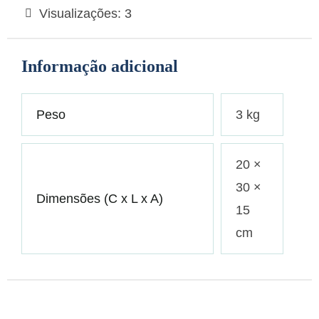
Visualizações:
3
Informação adicional
Peso
3 kg
20 ×
30 ×
Dimensões (C x L x A)
15
cm