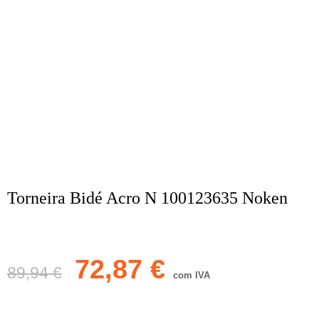
Torneira Bidé Acro N 100123635 Noken
72,87
€
89,94
€
com IVA