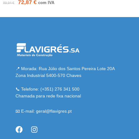
72,87
€
com IVA
89,94
€
 resmi adresi
📍 Morada: Rua Júlio dos Santos Pereira Lote 20A
Zona Industrial 5400-570 Chaves
📞 Telefone: (+351) 276 341 500
Chamada para rede fixa nacional
📧 E-mail: geral@flavigres.pt