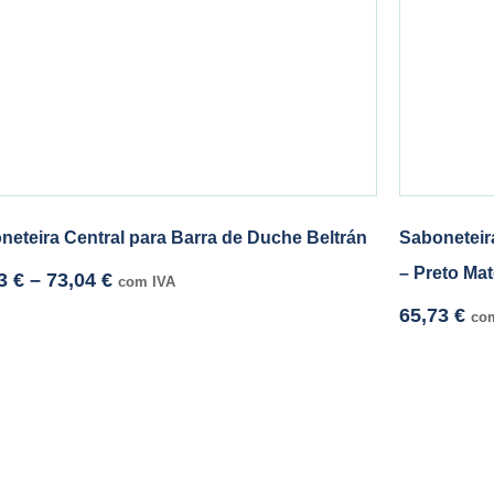
neteira Central para Barra de Duche Beltrán
Saboneteir
– Preto Ma
73
€
–
73,04
€
com IVA
65,73
€
co