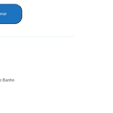
onar
de Banho