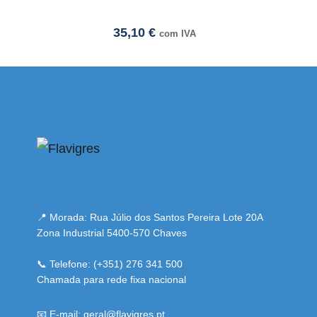
35,10
€
com IVA
mi adresi
📍 Morada: Rua Júlio dos Santos Pereira Lote 20A
Zona Industrial 5400-570 Chaves
📞 Telefone: (+351) 276 341 500
Chamada para rede fixa nacional
📧 E-mail: geral@flavigres.pt