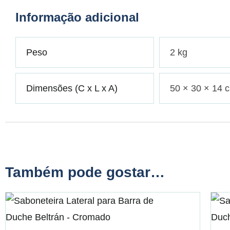
Informação adicional
Peso
2 kg
Dimensões (C x L x A)
50 × 30 × 14 
Também pode gostar…