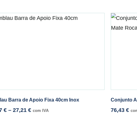
lau Barra de Apoio Fixa 40cm Inox
Conjunto A
77
€
–
27,21
€
76,43
€
com IVA
co