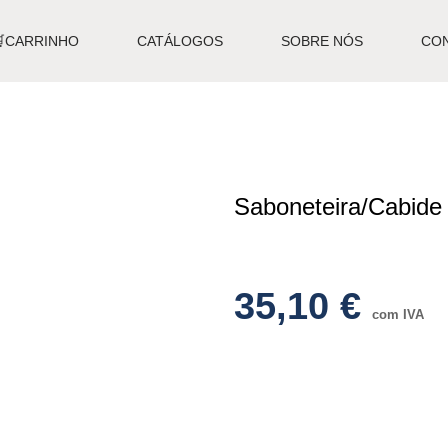
🛒CARRINHO
CATÁLOGOS
SOBRE NÓS
CO
Saboneteira/Cabide
35,10
€
com IVA