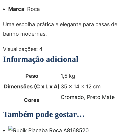
Marca
: Roca
Uma escolha prática e elegante para casas de
banho modernas.
Visualizações:
4
Informação adicional
Peso
1,5 kg
Dimensões (C x L x A)
35 × 14 × 12 cm
Cromado
,
Preto Mate
Cores
Também pode gostar…