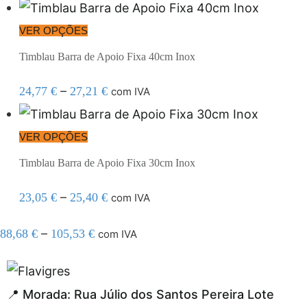
VER OPÇÕES
Timblau Barra de Apoio Fixa 40cm Inox
–
24,77
€
27,21
€
com IVA
VER OPÇÕES
Timblau Barra de Apoio Fixa 30cm Inox
–
23,05
€
25,40
€
com IVA
–
88,68
€
105,53
€
com IVA
el resmi adresi
📍 Morada: Rua Júlio dos Santos Pereira Lote