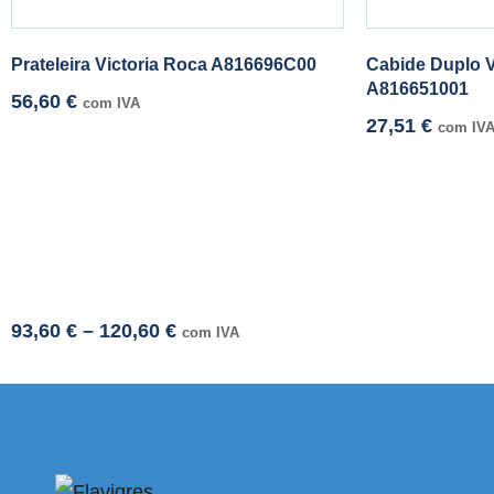
Prateleira Victoria Roca A816696C00
Cabide Duplo V
A816651001
56,60
€
com IVA
27,51
€
com IV
93,60
€
–
120,60
€
com IVA
i adresi