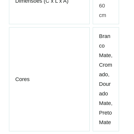
Dimensões (C x L x A)
60
cm
Bran
co
Mate
,
Crom
ado
,
Cores
Dour
ado
Mate
,
Preto
Mate