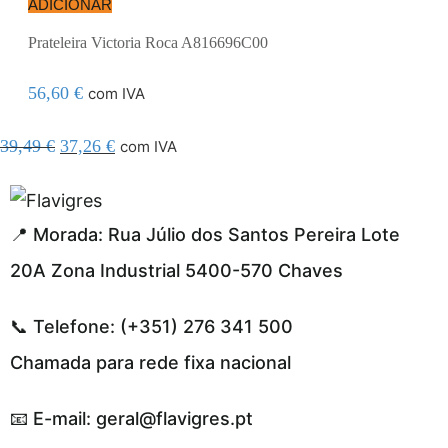
ADICIONAR
Prateleira Victoria Roca A816696C00
56,60
€
com IVA
39,49
€
37,26
€
com IVA
segel resmi adresi
📍 Morada: Rua Júlio dos Santos Pereira Lote
20A Zona Industrial 5400-570 Chaves
📞 Telefone: (+351) 276 341 500
Chamada para rede fixa nacional
📧 E-mail: geral@flavigres.pt