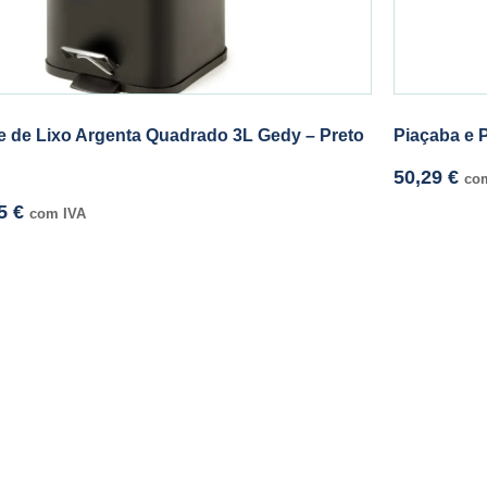
e de Lixo Argenta Quadrado 3L Gedy – Preto
Piaçaba e P
50,29
€
co
85
€
com IVA