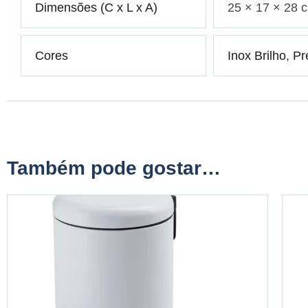
Dimensões (C x L x A)
25 × 17 × 28 
Cores
Inox Brilho
,
Pr
Também pode gostar…