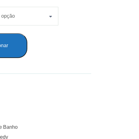
onar
de Banho
edy