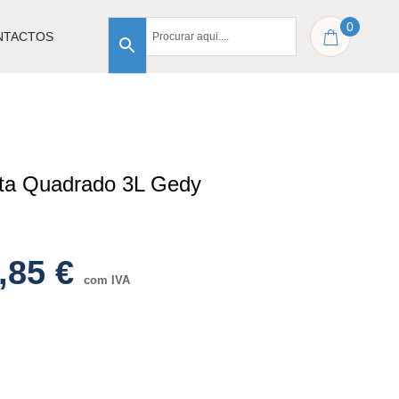
0
NTACTOS
nta Quadrado 3L Gedy
,85
€
com IVA