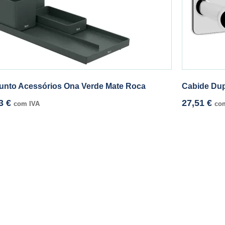
unto Acessórios Ona Verde Mate Roca
Cabide Dup
43
€
27,51
€
com IVA
co