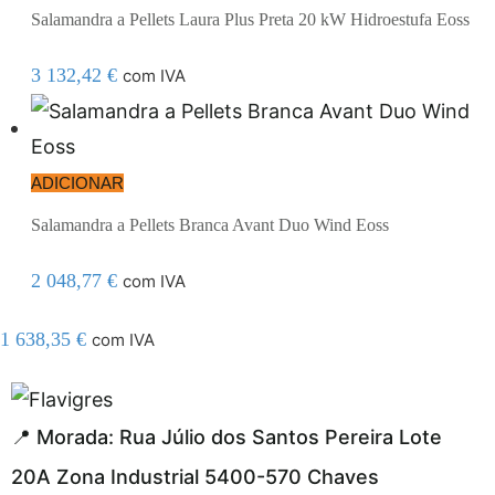
Salamandra a Pellets Laura Plus Preta 20 kW Hidroestufa Eoss
3 132,42
€
com IVA
ADICIONAR
Salamandra a Pellets Branca Avant Duo Wind Eoss
2 048,77
€
com IVA
1 638,35
€
com IVA
l resmi adresi
📍 Morada: Rua Júlio dos Santos Pereira Lote
20A Zona Industrial 5400-570 Chaves