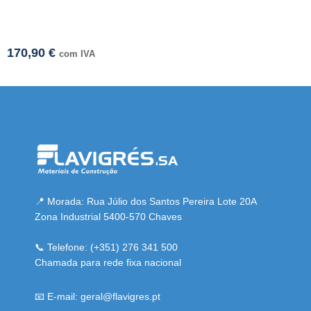
170,90
€
com IVA
mi adresi
📍 Morada: Rua Júlio dos Santos Pereira Lote 20A
Zona Industrial 5400-570 Chaves
📞 Telefone: (+351) 276 341 500
Chamada para rede fixa nacional
📧 E-mail: geral@flavigres.pt