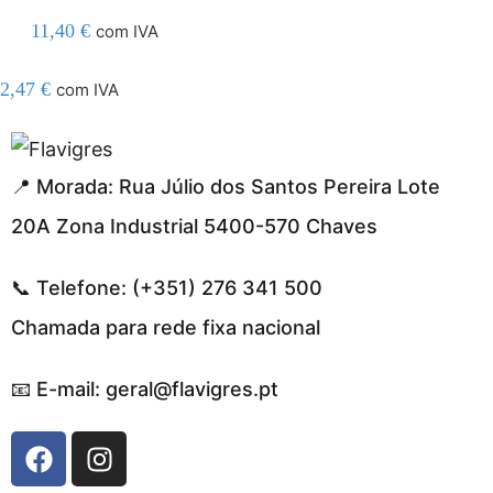
11,40
€
com IVA
2,47
€
com IVA
gel resmi adresi
📍 Morada: Rua Júlio dos Santos Pereira Lote
20A Zona Industrial 5400-570 Chaves
📞 Telefone: (+351) 276 341 500
Chamada para rede fixa nacional
📧 E-mail: geral@flavigres.pt