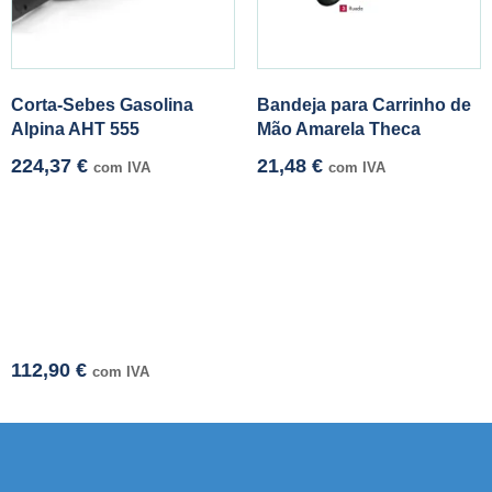
Corta-Sebes Gasolina
Bandeja para Carrinho de
Alpina AHT 555
Mão Amarela Theca
224,37
€
21,48
€
com IVA
com IVA
112,90
€
com IVA
 resmi adresi