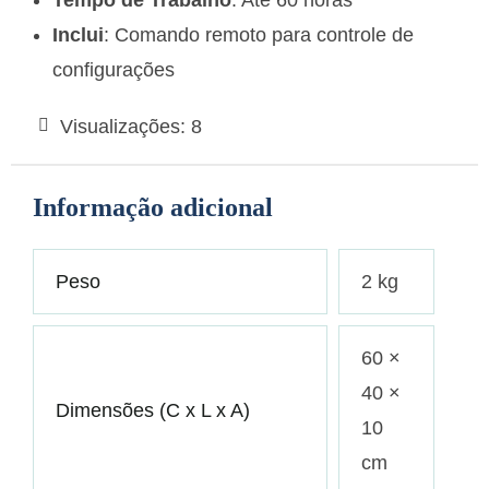
Inclui
: Comando remoto para controle de
configurações
Visualizações:
8
Informação adicional
Peso
2 kg
60 ×
40 ×
Dimensões (C x L x A)
10
cm