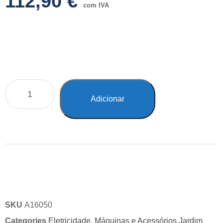
112,90
€
com IVA
Adicionar
SKU
A16050
Categories
Eletricidade
,
Máquinas e Acessórios Jardim