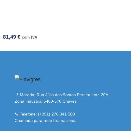
81,49
€
com IVA
mi adresi
📍 Morada: Rua Júlio dos Santos Pereira Lote 20A
Zona Industrial 5400-570 Chaves
📞 Telefone: (+351) 276 341 500
Chamada para rede fixa nacional