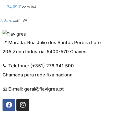
34,09
€
com IVA
7,91
€
com IVA
el resmi adresi
📍 Morada: Rua Júlio dos Santos Pereira Lote
20A Zona Industrial 5400-570 Chaves
📞 Telefone: (+351) 276 341 500
Chamada para rede fixa nacional
📧 E-mail: geral@flavigres.pt