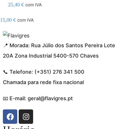
25,40
€
com IVA
15,00
€
com IVA
 resmi adresi
📍 Morada: Rua Júlio dos Santos Pereira Lote
20A Zona Industrial 5400-570 Chaves
📞 Telefone: (+351) 276 341 500
Chamada para rede fixa nacional
📧 E-mail: geral@flavigres.pt