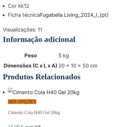
Cor kk12
Ficha técnica
Fugabella Living_2024_I_(pt)
Visualizações:
11
Informação adicional
Peso
5 kg
Dimensões (C x L x A)
20 × 10 × 50 cm
Produtos Relacionados
VER OPÇÕES
Cimento Cola H40 Gel 20kg
16,99
€
com IVA